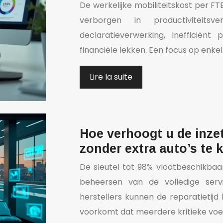
De werkelijke mobiliteitskost per FT
verborgen in productiviteitsv
declaratieverwerking, inefficiën
financiële lekken. Een focus op enke
Lire la suite
Hoe verhoogt u de inze
zonder extra auto’s te
De sleutel tot 98% vlootbeschikbaar
beheersen van de volledige serv
herstellers kunnen de reparatietijd 
voorkomt dat meerdere kritieke voert