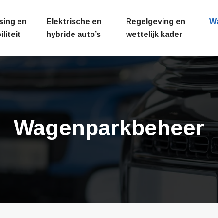
sing en
Elektrische en
Regelgeving en
W
liteit
hybride auto’s
wettelijk kader
Wagenparkbeheer