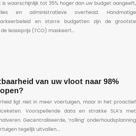
E is waarschijnlijk tot 35% hoger dan uw budget aangeeft,
erlies en administratieve overhead. Handmatige
t parkeerbeleid en starre budgetten zijn de grootste
l de leaseprijs (TCO) maskeert…
tbaarheid van uw vloot naar 98%
 kopen?
heid ligt niet in meer voertuigen, maar in het proactief
iceketen. Voorspellende data en strakke SLA’s met
halveren. Gecentraliseerde, ‘rolling’ onderhoudsplanning
uigen tegelijk uitvallen….