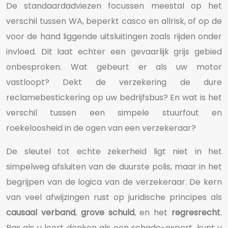
De standaardadviezen focussen meestal op het
verschil tussen WA, beperkt casco en allrisk, of op de
voor de hand liggende uitsluitingen zoals rijden onder
invloed. Dit laat echter een gevaarlijk grijs gebied
onbesproken. Wat gebeurt er als uw motor
vastloopt? Dekt de verzekering de dure
reclamebestickering op uw bedrijfsbus? En wat is het
verschil tussen een simpele stuurfout en
roekeloosheid in de ogen van een verzekeraar?
De sleutel tot echte zekerheid ligt niet in het
simpelweg afsluiten van de duurste polis, maar in het
begrijpen van de logica van de verzekeraar. De kern
van veel afwijzingen rust op juridische principes als
causaal verband
,
grove schuld
, en het
regresrecht
.
Pas als u leert denken als een schade-expert, kunt u