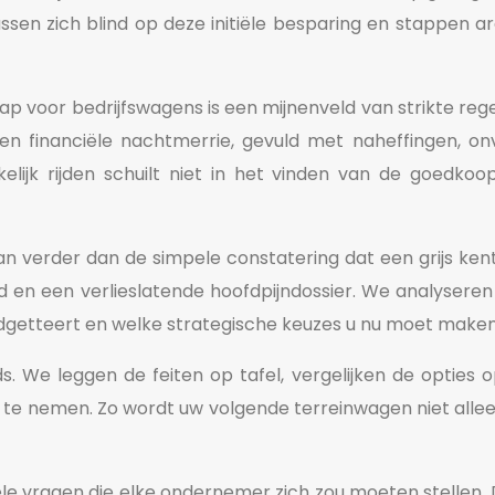
ssen zich blind op deze initiële besparing en stappen
chap voor bedrijfswagens is een mijnenveld van strikte r
n een financiële nachtmerrie, gevuld met naheffingen,
elijk rijden schuilt niet in het vinden van de goedk
n verder dan de simpele constatering dat een grijs kent
 en een verlieslatende hoofdpijndossier. We analysere
dgetteert en welke strategische keuzes u nu moet maken 
ds. We leggen de feiten op tafel, vergelijken de opties
e nemen. Zo wordt uw volgende terreinwagen niet allee
le vragen die elke ondernemer zich zou moeten stellen. 