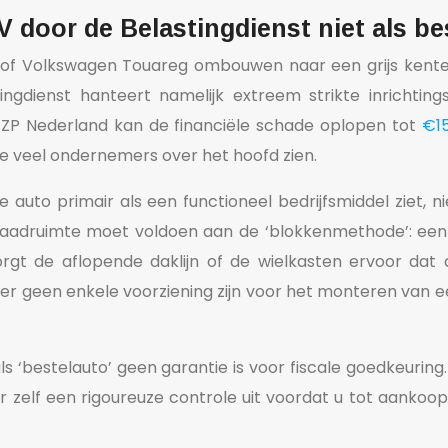
oor de Belastingdienst niet als be
Q7 of Volkswagen Touareg ombouwen naar een grijs kente
tingdienst hanteert namelijk extreem strikte inrichtin
 ZZP Nederland kan de financiële schade oplopen tot
€15
ie veel ondernemers over het hoofd zien.
 auto primair als een functioneel bedrijfsmiddel ziet,
 laadruimte moet voldoen aan de ‘blokkenmethode’: ee
rgt de aflopende daklijn of de wielkasten ervoor dat d
 geen enkele voorziening zijn voor het monteren van ee
 ‘bestelauto’ geen garantie is voor fiscale goedkeuring.
r zelf een rigoureuze controle uit voordat u tot aankoop 