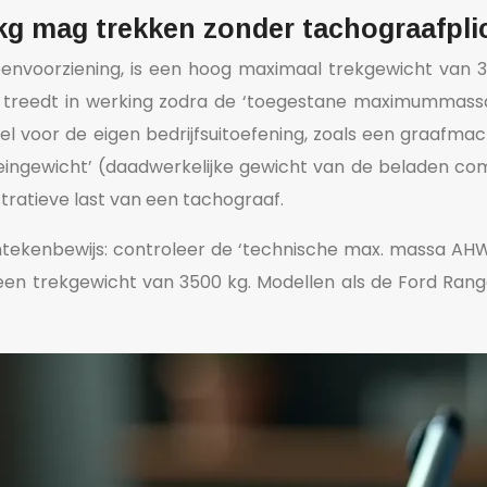
 kg mag trekken zonder tachograafpli
nvoorziening, is een hoog maximaal trekgewicht van 3
icht treedt in werking zodra de ‘toegestane maximummas
el voor de eigen bedrijfsuitoefening, zoals een graafmac
treingewicht’ (daadwerkelijke gewicht van de beladen com
ratieve last van een tachograaf.
 kentekenbewijs: controleer de ‘technische max. massa A
een trekgewicht van 3500 kg. Modellen als de Ford Rang