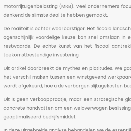
motorrijtuigenbelasting (MRB). Veel ondernemers focu
denkend de slimste deal te hebben gemaakt.
De realiteit is echter weerbarstiger. Het fiscale lands
ogenschijnlijk voordelige keuze kan snel omslaan i
restwaarde. De echte kunst van het fiscaal aantrekk
toekomstbestendige investering.
Dit artikel doorbreekt de mythes en platitudes. We gaa
het verschil maken tussen een winstgevend werkpaard
wordt afgekeurd, hoe u de verborgen slijtagekosten bu
Dit is geen verkooppraatje, maar een strategische gi
concrete handvatten om een weloverwogen beslissing t
geoptimaliseerd bedrijfsmiddel.
In deze uitgebreide analyse behandelen we de essentië