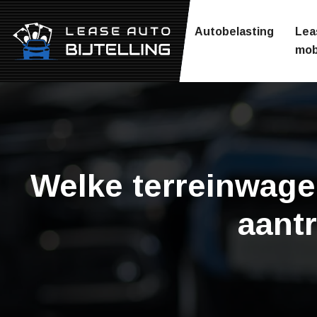
Autobelasting
Lea
mobi
Welke terreinwagen
aant