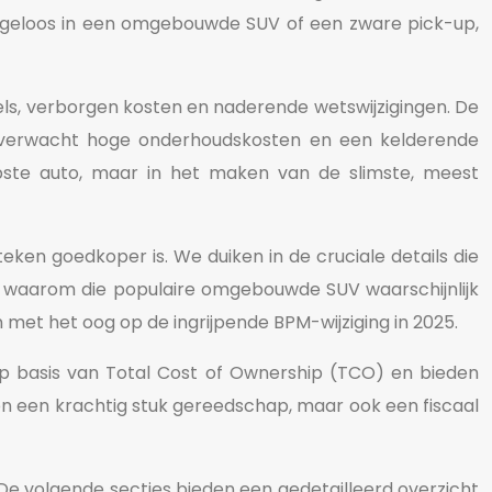
 argeloos in een omgebouwde SUV of een zware pick-up,
egels, verborgen kosten en naderende wetswijzigingen. De
 onverwacht hoge onderhoudskosten en een kelderende
oopste auto, maar in het maken van de slimste, meest
eken goedkoper is. We duiken in de cruciale details die
n waarom die populaire omgebouwde SUV waarschijnlijk
met het oog op de ingrijpende BPM-wijziging in 2025.
 op basis van Total Cost of Ownership (TCO) en bieden
n een krachtig stuk gereedschap, maar ook een fiscaal
De volgende secties bieden een gedetailleerd overzicht