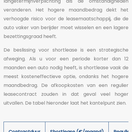
langetermijnverplichting als de omstandigheden
veranderen. Het hogere maandbedrag dekt het
verhoogde risico voor de leasemaatschappij, die de
auto vaker van berijder moet wisselen en een lagere
bezettingsgraad heeft.
De beslissing voor shortlease is een strategische
afweging. Als u voor een periode korter dan 12
maanden een auto nodig heeft, is shortlease vaak de
meest kosteneffectieve optie, ondanks het hogere
maandbedrag. De afkoopkosten van een regulier
leasecontract zouden in dat geval veel hoger
uitvallen. De tabel hieronder laat het kantelpunt zien.
Contractduur
Shortlease (€/maand)
Regulie